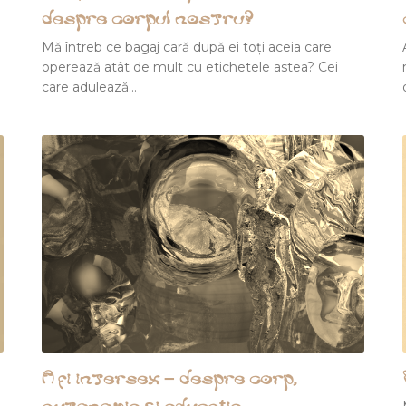
despre corpul nostru?
Mă întreb ce bagaj cară după ei toți aceia care
operează atât de mult cu etichetele astea? Cei
care adulează…
A fi intersex – despre corp,