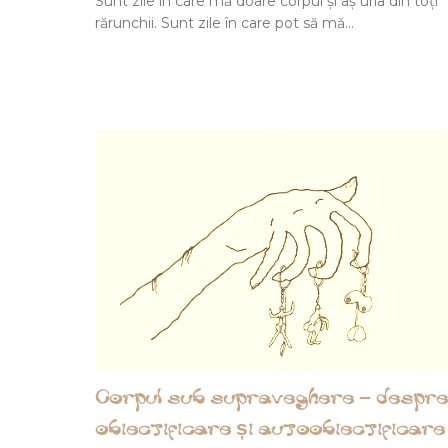
Sunt zile în care mă doare corpul și aș urla din toți
rărunchii. Sunt zile în care pot să mă…
Corpul sub supraveghere – despre
obiectificare și autoobiectificare