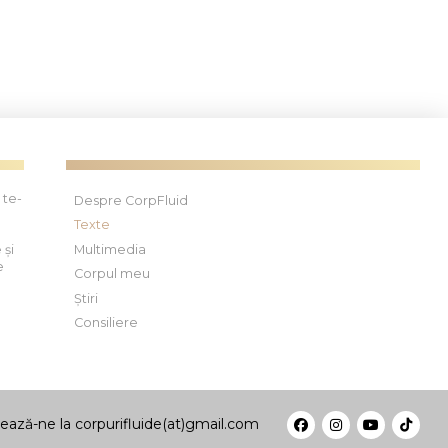
 te-
Despre CorpFluid
Texte
 și
Multimedia
e
Corpul meu
Știri
Consiliere
ează-ne la corpurifluide(at)gmail.com