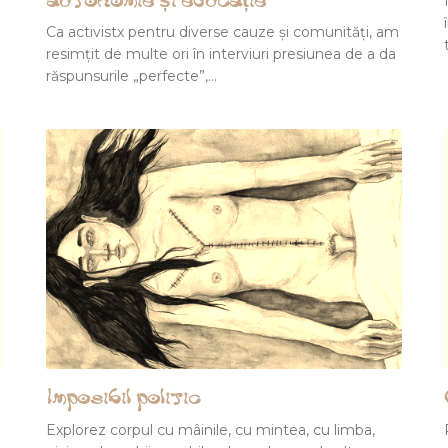
autonomie și educație
Ca activistx pentru diverse cauze și comunități, am
resimțit de multe ori în interviuri presiunea de a da
răspunsurile „perfecte”,…
Imposibil politic
Explorez corpul cu mâinile, cu mintea, cu limba,