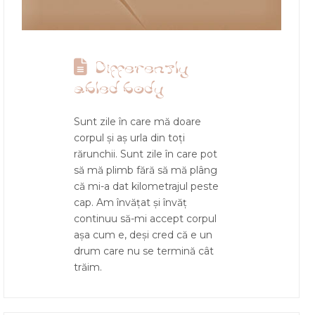
Differently
abled body
Sunt zile în care mă doare
corpul și aș urla din toți
rărunchii. Sunt zile în care pot
să mă plimb fără să mă plâng
că mi-a dat kilometrajul peste
cap. Am învățat și învăț
continuu să-mi accept corpul
așa cum e, deși cred că e un
drum care nu se termină cât
trăim.