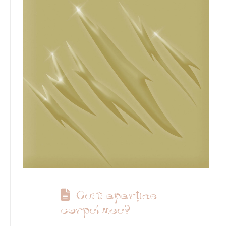
Cui îi aparține
corpul meu?