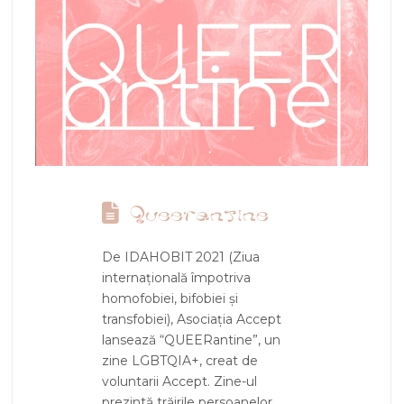
Queerantine
De IDAHOBIT 2021 (Ziua
internațională împotriva
homofobiei, bifobiei și
transfobiei), Asociația Accept
lansează “QUEERantine”, un
zine LGBTQIA+, creat de
voluntarii Accept. Zine-ul
prezintă trăirile persoanelor