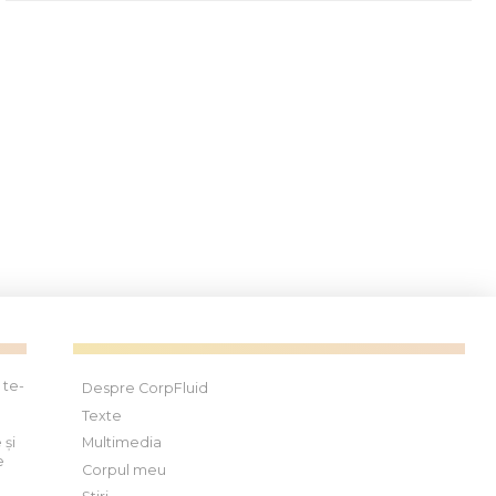
 te-
Despre CorpFluid
Texte
 și
Multimedia
e
Corpul meu