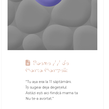
Poeme // de
Maria Martelli
”Tu așa erai la 11 săptămâni.
Îți sugeai deja degețelul.
Astăzi ești aici fiindcă mama ta
Nu te-a avortat.”