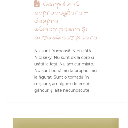
Corpul sub
supraveghere –
despre
obiectificare și
autoobiectificare
Nu sunt frumoasă. Nici urâtă.
Nici sexy. Nu sunt ok la corp și
urâtă la față. Nu am cur mișto.
Nu sunt bună nici la propriu, nici
la figurat. Sunt o tornadă, în
mișcare, amalgam de emoții,
gânduri și alte necunoscute.