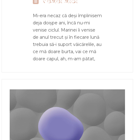
Femei mici
Mi-era necaz că deși împlinisem
deja doișpe ani, încă nu-mi
venise ciclul. Marinei îi venise
de anul trecut și în fiecare lună
trebuia să-i suport văicărelile, au
ce mă doare burta, vai ce mă
doare capul, ah, m-am pătat,