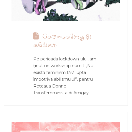
Cat-calling și
abilism
Pe perioada lockdown-ului, am
ținut un workshop numit „Nu
există feminism fără lupta
împotriva abilismului”, pentru
Rețeaua Donne
Transfemminista di Arcigay.