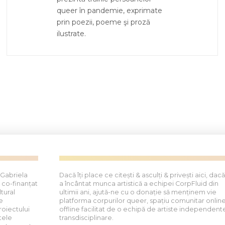
queer în pandemie, exprimate
prin poezii, poeme şi proză
ilustrate.
 Gabriela
Dacă îți place ce citești & asculți & privești aici, dacă
 co-finanțat
a încântat munca artistică a echipei CorpFluid din
tural
ultimii ani, ajută-ne cu o donație să menținem vie
e
platforma corpurilor queer, spațiu comunitar online
roiectului
offline facilitat de o echipă de artiste independent
tele
transdisciplinare.