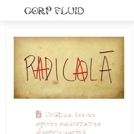
Urâțica. Ce ne
spune societatea
despre corpul