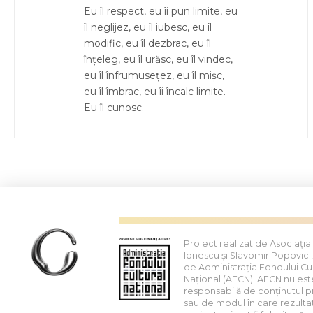
Eu îl respect, eu îi pun limite, eu
îl neglijez, eu îl iubesc, eu îl
modific, eu îl dezbrac, eu îl
înțeleg, eu îl urăsc, eu îl vindec,
eu îl înfrumusețez, eu îl mișc,
eu îl îmbrac, eu îi încalc limite.
Eu îl cunosc.
Proiect realizat de Asociația
Ionescu și Slavomir Popovici,
de Administrația Fondului Cul
Național (AFCN). AFCN nu est
responsabilă de conținutul p
sau de modul în care rezulta