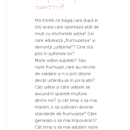
nostru?
Mă întreb ce bagaj cară după ei
toți aceia care operează atât de
mult cu etichetele astea? Cei
care adulează „frumusețea” și
denunță „urâțenia”? Cine stă
pitit în sufletele lor?
Niște urâței supărați? Sau
niște frumușei, care au nevoie
de validare și n-o pot obține
decât uitându-se în jos la alții?
Câți urâței și câte urâțele se
ascund în spatele multora
dintre noi? Și cât timp o să mai
hrănim, o să cultivăm diverse
standarde de frumusețe? Câte
generații o să mai împovărăm?
Cât timp o să mai adulăm niște