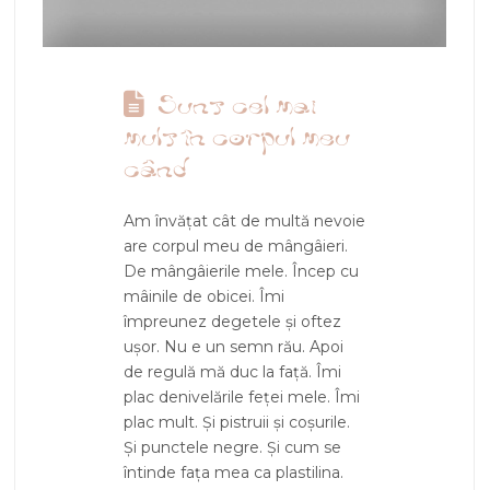
Sunt cel mai
mult în corpul meu
când
Am învățat cât de multă nevoie
are corpul meu de mângâieri.
De mângâierile mele. Încep cu
mâinile de obicei. Îmi
împreunez degetele și oftez
ușor. Nu e un semn rău. Apoi
de regulă mă duc la față. Îmi
plac denivelările feței mele. Îmi
plac mult. Și pistruii și coșurile.
Și punctele negre. Și cum se
întinde fața mea ca plastilina.