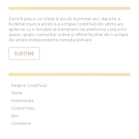
Dacă îți place ce citești & asculți & privești aici, dacă te-a
încântat munca artistică a echipei CorpFluid din ultimii ani,
ajută-ne cu o donație să menținem vie platforma corpurilor
queer, spațiu comunitar online și offline facilitat de o echipă
de artiste independente transdisciplinare.
SUSȚINE
Despre CorpFluid
Texte
Multimedia
Corpul meu
Știri
Consiliere