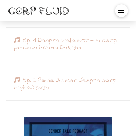
Ep. 4 Despre viața într-un corp
gras cu Iuliana Dumitru
Ep. 1 Paula Dunker despre corp
si fluiditate