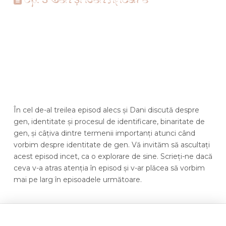
Ep. 3 Gen și identificare
În cel de-al treilea episod alecs și Dani discută despre
gen, identitate și procesul de identificare, binaritate de
gen, și câțiva dintre termenii importanți atunci când
vorbim despre identitate de gen. Vă invităm să ascultați
acest episod incet, ca o explorare de sine. Scrieți-ne dacă
ceva v-a atras atenția în episod și v-ar plăcea să vorbim
mai pe larg în episoadele următoare.