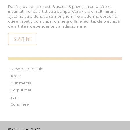
Dacă îți place ce citești & asculți & privești aici, dacă te-a
încântat munca artistică a echipei CorpFluid din ultimii ani,
ajută-ne cu o donație să menținem vie platforma corpurilor
queer, spațiu comunitar online și offline facilitat de o echipă
de artiste independente transdisciplinare.
SUSȚINE
Despre CorpFluid
Texte
Multimedia
Corpul meu
Știri
Consiliere
© CorpFluid 2022