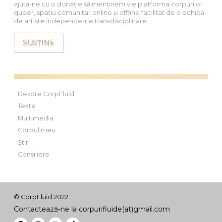
ajută-ne cu o donație să menținem vie platforma corpurilor
queer, spațiu comunitar online și offline facilitat de o echipă
de artiste independente transdisciplinare.
SUSȚINE
Despre CorpFluid
Texte
Multimedia
Corpul meu
Știri
Consiliere
© CorpFluid 2022
Contactează-ne la corpurifluide(at)gmail.com