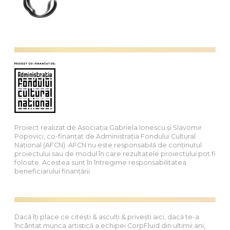
Proiect realizat de Asociația Gabriela Ionescu și Slavomir
Popovici, co-finanțat de Administrația Fondului Cultural
Național (AFCN). AFCN nu este responsabilă de conținutul
proiectului sau de modul în care rezultatele proiectului pot fi
folosite. Acestea sunt în întregime responsabilitatea
beneficiarului finanțării.
Dacă îți place ce citești & asculți & privești aici, dacă te-a
încântat munca artistică a echipei CorpFluid din ultimii ani,