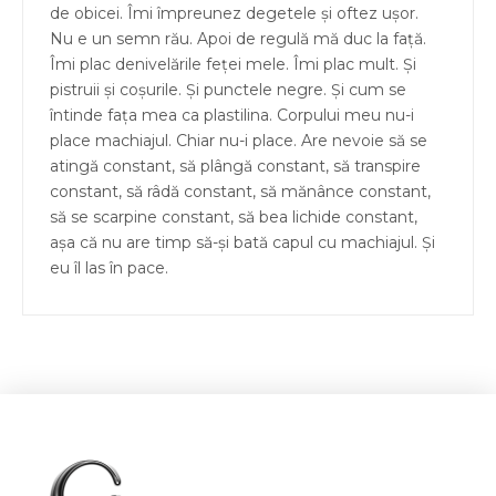
de obicei. Îmi împreunez degetele și oftez ușor.
Nu e un semn rău. Apoi de regulă mă duc la față.
Îmi plac denivelările feței mele. Îmi plac mult. Și
pistruii și coșurile. Și punctele negre. Și cum se
întinde fața mea ca plastilina. Corpului meu nu-i
place machiajul. Chiar nu-i place. Are nevoie să se
atingă constant, să plângă constant, să transpire
constant, să râdă constant, să mănânce constant,
să se scarpine constant, să bea lichide constant,
așa că nu are timp să-și bată capul cu machiajul. Și
eu îl las în pace.