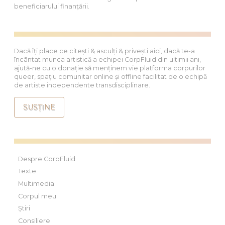
beneficiarului finanțării.
Dacă îți place ce citești & asculți & privești aici, dacă te-a
încântat munca artistică a echipei CorpFluid din ultimii ani,
ajută-ne cu o donație să menținem vie platforma corpurilor
queer, spațiu comunitar online și offline facilitat de o echipă
de artiste independente transdisciplinare.
SUSȚINE
Despre CorpFluid
Texte
Multimedia
Corpul meu
Știri
Consiliere