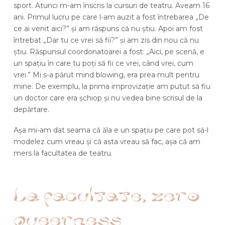
sport. Atunci m-am înscris la cursuri de teatru. Aveam 16
ani. Primul lucru pe care l-am auzit a fost întrebarea „De
ce ai venit aici?” și am răspuns că nu știu. Apoi am fost
întrebat „Dar tu ce vrei să fii?” și am zis din nou că nu
știu. Răspunsul coordonatoarei a fost: „Aici, pe scenă, e
un spațiu în care tu poți să fii ce vrei, când vrei, cum
vrei.” Mi s-a părut mind blowing, era prea mult pentru
mine. De exemplu, la prima improvizație am putut să fiu
un doctor care era șchiop și nu vedea bine scrisul de la
depărtare.
Așa mi-am dat seama că ăla e un spațiu pe care pot să-l
modelez cum vreau și că asta vreau să fac, așa că am
mers la facultatea de teatru.
La facultate, zero
queerness