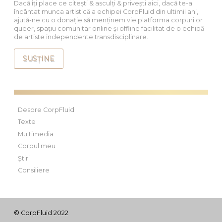
Dacă îți place ce citești & asculți & privești aici, dacă te-a
încântat munca artistică a echipei CorpFluid din ultimii ani,
ajută-ne cu o donație să menținem vie platforma corpurilor
queer, spațiu comunitar online și offline facilitat de o echipă
de artiste independente transdisciplinare.
SUSȚINE
Despre CorpFluid
Texte
Multimedia
Corpul meu
Știri
Consiliere
© CorpFluid 2022