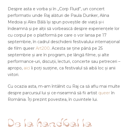
Despre asta e vorba și în „Corp Fluid”, un concert
performativ unde Raj alături de Paula Dunker, Alina
Medoia și Alex Bălă își spun poveștile de viață și-i
îndeamnă și pe alții să vorbească despre experiențele lor
cu corpul pe o platformă pe care o vor lansa pe 17
septembrie, în cadrul deschiderii festivalului internațional
de film queer
Art200
. Acesta se ține până pe 25
septembrie și are în program, pe lângă filme, și alte
performance-uri, discuții, lecturi, concerte sau petreceri –
apropo,
aici
îi poți susține, ca festivalul să aibă loc și anii
viitori.
Cu ocazia asta, m-am întâlnit cu Raj ca să aflu mai multe
despre parcursul lui și ce-nseamnă să fii artist
queer
în
România. Îți prezint povestea, în cuvintele lui.
De la handbal la