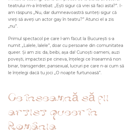
teatrului m-a întrebat: „Ești sigur că vrei să faci asta?”. I-
am răspuns „Nu, dar dumneavoastră sunteți sigur că
vreți să aveți un actor gay în teatru?” Atunci el a zis
„nu”.
Primul spectacol pe care l-am făcut la București s-a
numit „Lalele, lalele”, doar cu persoane din comunitatea
queer. Și am zis: da, beibi, așa da! Cunoști oameni, auzi
povești, impactezi pe cineva, înțelegi ce înseamnă non
binar, transgender, pansexual, lucruri pe care n-ai cum să
le înțelegi dacă tu joci „O noapte furtunoasă”.
Ce înseamnă să fii
artist queer în
România