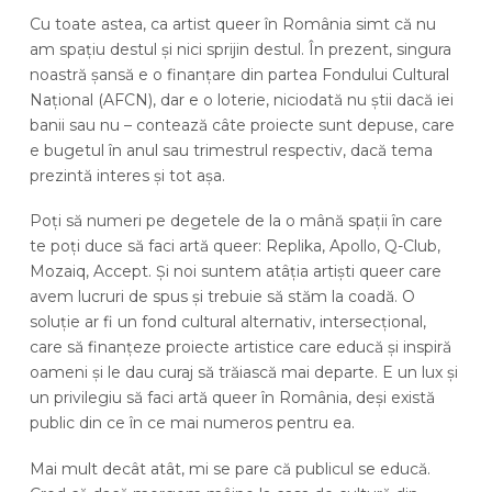
Cu toate astea, ca artist queer în România simt că nu
am spațiu destul și nici sprijin destul. În prezent, singura
noastră șansă e o finanțare din partea Fondului Cultural
Național (AFCN), dar e o loterie, niciodată nu știi dacă iei
banii sau nu – contează câte proiecte sunt depuse, care
e bugetul în anul sau trimestrul respectiv, dacă tema
prezintă interes și tot așa.
Poți să numeri pe degetele de la o mână spații în care
te poți duce să faci artă queer: Replika, Apollo, Q-Club,
Mozaiq, Accept. Și noi suntem atâția artiști queer care
avem lucruri de spus și trebuie să stăm la coadă. O
soluție ar fi un fond cultural alternativ, intersecțional,
care să finanțeze proiecte artistice care educă și inspiră
oameni și le dau curaj să trăiască mai departe. E un lux și
un privilegiu să faci artă queer în România, deși există
public din ce în ce mai numeros pentru ea.
Mai mult decât atât, mi se pare că publicul se educă.