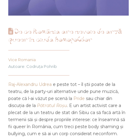
De ce România are nevoie de artă
queer în ciuda homofobilor
Vice Romania
Autoare: Codruța Pohrib
Raj-Alexandru Udrea
e peste tot – îl știi poate de la
teatru, de la party-uri alternative unde pune muzică,
poate că l-ai văzut pe scenă la
Pride
sau chiar din
discuția de la
Pătratul Roșu
. E un artist activist care a
plecat de la un teatru de stat din Sibiu ca să facă artă în
termenii săi și despre propriile interese: ce înseamnă să
fii queer în România, cum treci peste body shaming și
bullying, cum e să ai un corp considerat neconform.