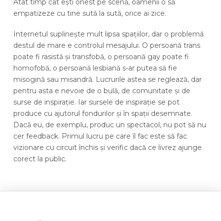
Atât timp cât ești onest pe scenă, oamenii o să
empatizeze cu tine sută la sută, orice ai zice.
Internetul suplinește mult lipsa spațiilor, dar o problemă
destul de mare e controlul mesajului. O persoană trans
poate fi rasistă și transfobă, o persoană gay poate fi
homofobă, o persoană lesbiană s-ar putea să fie
misogină sau misandră. Lucrurile astea se reglează, dar
pentru asta e nevoie de o bulă, de comunitate și de
surse de inspirație. Iar sursele de inspirație se pot
produce cu ajutorul fondurilor și în spații desemnate.
Dacă eu, de exemplu, produc un spectacol, nu pot să nu
cer feedback. Primul lucru pe care îl fac este să fac
vizionare cu circuit închis și verific dacă ce livrez ajunge
corect la public.