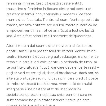
feminină în mine. Cred că există aceste entități
masculine și feminine în fiecare dintre noi pentru că
creștem în familii convenționale și vedem și ce face
mama și ce face tata. Pentru că eram foarte apropiat de
mama, această entitate are o sursă foarte puternică de
empowerment în ea. Tot ce am făcut a fost s-o las să
iasă. Ăsta a fost primul meu moment de queerness.
Atunci mi-am dat seama și că nu vreau să fac teatru
pentru salariu și să joc tot felul de mizerii. Pentru mine,
teatrul înseamnă educație și autoeducație. E și un fel de
terapie în care îți dai voie, pentru o perioadă de timp, să
te pui într-o situație fictivă, dar care devine foarte reală –
poți să vezi ce emoții ai, dacă ai breakdown, dacă poți să
înțelegi o situație sau nu. E ceva prin care cred că poate
ar trebui să treacă toată lumea. Avem atât de multă
imaginație și ne naștem atât de liberi, doar că
societatea, opresorii noștri sau chiar oamenii care ne
sunt aproape ne pun atâtea bariere fictive, pe care
uneori nu le mai putem trece.