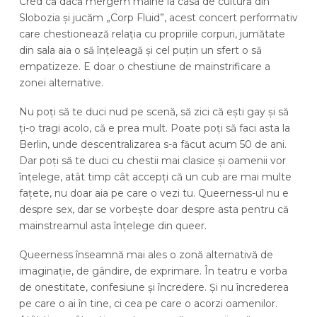
Cred că dacă mergem mâine la casa de cultură din
Slobozia și jucăm „Corp Fluid”, acest concert performativ
care chestionează relația cu propriile corpuri, jumătate
din sala aia o să înțeleagă și cel puțin un sfert o să
empatizeze. E doar o chestiune de mainstrificare a
zonei alternative.
Nu poți să te duci nud pe scenă, să zici că ești gay și să
ți-o tragi acolo, că e prea mult. Poate poți să faci asta la
Berlin, unde descentralizarea s-a făcut acum 50 de ani.
Dar poți să te duci cu chestii mai clasice și oamenii vor
înțelege, atât timp cât accepți că un cub are mai multe
fațete, nu doar aia pe care o vezi tu. Queerness-ul nu e
despre sex, dar se vorbește doar despre asta pentru că
mainstreamul asta înțelege din queer.
Queerness înseamnă mai ales o zonă alternativă de
imaginație, de gândire, de exprimare. În teatru e vorba
de onestitate, confesiune și încredere. Și nu încrederea
pe care o ai în tine, ci cea pe care o acorzi oamenilor.