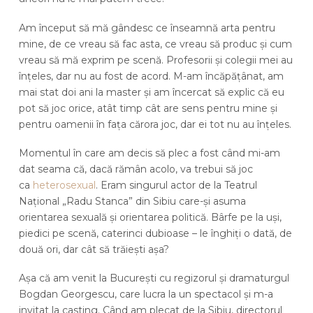
Am început să mă gândesc ce înseamnă arta pentru
mine, de ce vreau să fac asta, ce vreau să produc și cum
vreau să mă exprim pe scenă. Profesorii și colegii mei au
înțeles, dar nu au fost de acord. M-am încăpățânat, am
mai stat doi ani la master și am încercat să explic că eu
pot să joc orice, atât timp cât are sens pentru mine și
pentru oamenii în fața cărora joc, dar ei tot nu au înțeles.
Momentul în care am decis să plec a fost când mi-am
dat seama că, dacă rămân acolo, va trebui să joc
ca
heterosexual
. Eram singurul actor de la Teatrul
Național „Radu Stanca” din Sibiu care-și asuma
orientarea sexuală și orientarea politică. Bârfe pe la uși,
piedici pe scenă, caterinci dubioase – le înghiți o dată, de
două ori, dar cât să trăiești așa?
Așa că am venit la București cu regizorul și dramaturgul
Bogdan Georgescu, care lucra la un spectacol și m-a
invitat la casting. Când am plecat de la Sibiu, directorul