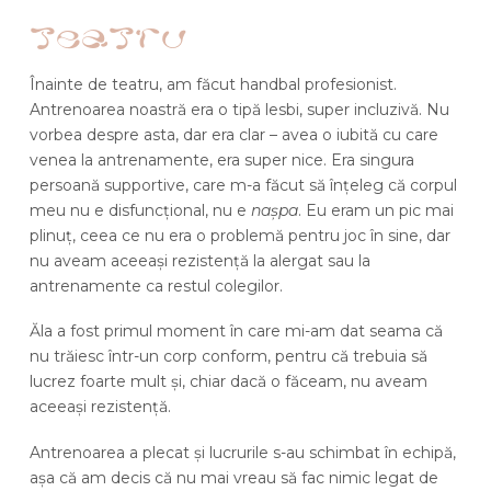
teatru
Înainte de teatru, am făcut handbal profesionist.
Antrenoarea noastră era o tipă lesbi, super incluzivă. Nu
vorbea despre asta, dar era clar – avea o iubită cu care
venea la antrenamente, era super nice. Era singura
persoană supportive, care m-a făcut să înțeleg că corpul
meu nu e disfuncțional, nu e
nașpa
. Eu eram un pic mai
plinuț, ceea ce nu era o problemă pentru joc în sine, dar
nu aveam aceeași rezistență la alergat sau la
antrenamente ca restul colegilor.
Ăla a fost primul moment în care mi-am dat seama că
nu trăiesc într-un corp conform, pentru că trebuia să
lucrez foarte mult și, chiar dacă o făceam, nu aveam
aceeași rezistență.
Antrenoarea a plecat și lucrurile s-au schimbat în echipă,
așa că am decis că nu mai vreau să fac nimic legat de