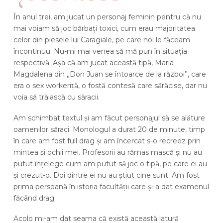
În anul trei, am jucat un personaj feminin pentru că nu
mai voiam să joc bărbați toxici, cum erau majoritatea
celor din piesele lui Caragiale, pe care noi le făceam
încontinuu. Nu-mi mai venea să mă pun în situația
respectivă. Așa că am jucat această tipă, Maria
Magdalena din „Don Juan se întoarce de la război”, care
era o sex workeriță, o fostă contesă care sărăcise, dar nu
voia să trăiască cu săracii.
Am schimbat textul și am făcut personajul să se alăture
oamenilor săraci. Monologul a durat 20 de minute, timp
în care am fost full drag și am încercat s-o recreez prin
mintea și ochii mei. Profesorii au rămas mască și nu au
putut înțelege cum am putut să joc o tipă, pe care ei au
și crezut-o. Doi dintre ei nu au știut cine sunt. Am fost
prima persoană în istoria facultății care și-a dat examenul
făcând drag.
Acolo mi-am dat seama că există această latură